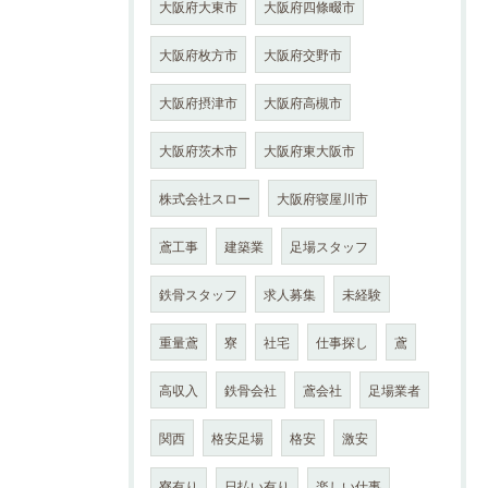
大阪府大東市
大阪府四條畷市
大阪府枚方市
大阪府交野市
大阪府摂津市
大阪府高槻市
大阪府茨木市
大阪府東大阪市
株式会社スロー
大阪府寝屋川市
鳶工事
建築業
足場スタッフ
鉄骨スタッフ
求人募集
未経験
重量鳶
寮
社宅
仕事探し
鳶
高収入
鉄骨会社
鳶会社
足場業者
関西
格安足場
格安
激安
寮有り
日払い有り
楽しい仕事