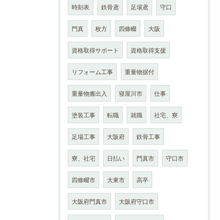
時刻表
鉄骨鳶
足場鳶
守口
門真
枚方
四條畷
大阪
資格取得サポート
資格取得支援
リフォーム工事
重量物据付
重量物搬出入
寝屋川市
仕事
塗装工事
転職
就職
社宅、寮
足場工事
大阪府
鉄骨工事
寮、社宅
日払い
門真市
守口市
四條畷市
大東市
高卒
大阪府門真市
大阪府守口市