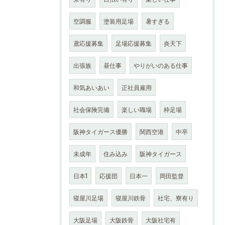
空調服
塗装用足場
暑すぎる
鳶応援募集
足場応援募集
炎天下
出張族
昼仕事
やりがいのある仕事
和気あいあい
正社員雇用
社会保険完備
楽しい職場
枠足場
阪神タイガース優勝
関西空港
中卒
未成年
住み込み
阪神タイガース
日本1
応援団
日本一
岡田監督
寝屋川足場
寝屋川鉄骨
社宅、寮有り
大阪足場
大阪鉄骨
大阪社宅有