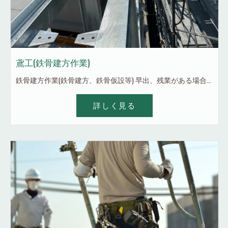
鳶工(鉄骨建方作業)
鉄骨建方作業(鉄骨建方、鉄骨仮設等) 早出、残業がある場合はもちろんしっかり付きます。 高い所での作業です。 重量物なので重機作業がメインです。 未経験者13500円〜 経験者16000円〜 気になったらお気軽にお問い合わせページor LINEorインスタDM等ください！ LINEID hsy1616
詳しく見る