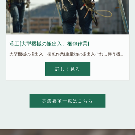
鳶工(大型機械の搬出入、梱包作業)
大型機械の搬出入、梱包作業(重量物の搬出入それに伴う機械等の梱包養生) １ヶ月の半分程度は出張になりますが、出張中は日当プラス2千円～4千円プラスになりますし高所が苦手な方でも大丈夫なお仕事です。 1人暮らししたい方寮があるので入寮OK！ 手ぶらでOK！ 未経験者OK！ 未成年OK！ 社会保険完備！ 学歴不問！ 日払い、週払いOK！ 経験者優遇！ インスタグラムで株式会社スロー 寝屋川で検索して下さい。 仕事内容等貼っていますのでご確認頂けます。 気になったらお気軽にお電話かインスタDM等ください！
詳しく見る
募集要項一覧はこちら