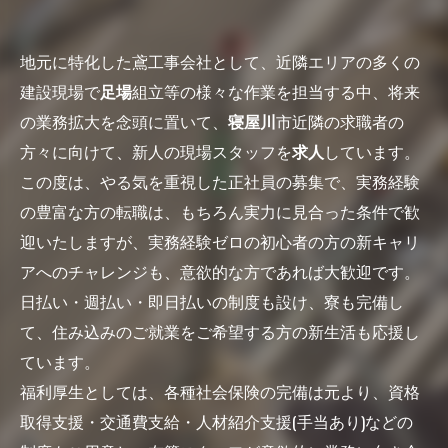
地元に特化した鳶工事会社として、近隣エリアの多くの
建設現場で
足場
組立等の様々な作業を担当する中、将来
の業務拡大を念頭に置いて、
寝屋川
市近隣の求職者の
方々に向けて、新人の現場スタッフを
求人
しています。
この度は、やる気を重視した正社員の募集で、実務経験
の豊富な方の転職は、もちろん実力に見合った条件で歓
迎いたしますが、実務経験ゼロの初心者の方の新キャリ
アへのチャレンジも、意欲的な方であれば大歓迎です。
日払い・週払い・即日払いの制度も設け、寮も完備し
て、住み込みのご就業をご希望する方の新生活も応援し
ています。
福利厚生としては、各種社会保険の完備は元より、資格
取得支援・交通費支給・人材紹介支援(手当あり)などの