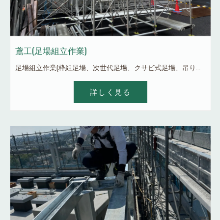
鳶工(足場組立作業)
足場組立作業(枠組足場、次世代足場、クサビ式足場、吊り足場等) 新築、改修どちらの足場もあります。住宅の足場とかではないのでヤードでの積み込みや荷下ろし等は一切ありません。ゼネコン、建築現場での作業がメインです。高所が大丈夫な方におすすめです。 基本的には残業はありません。 未経験者13500円〜 経験者16000円〜 気になったらお気軽にお問い合わせページor LINEorインスタDM等ください！ LINEID hsy1616
詳しく見る