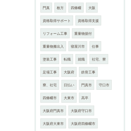
門真
枚方
四條畷
大阪
資格取得サポート
資格取得支援
リフォーム工事
重量物据付
重量物搬出入
寝屋川市
仕事
塗装工事
転職
就職
社宅、寮
足場工事
大阪府
鉄骨工事
寮、社宅
日払い
門真市
守口市
四條畷市
大東市
高卒
大阪府門真市
大阪府守口市
大阪府大東市
大阪府四條畷市