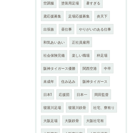
空調服
塗装用足場
暑すぎる
鳶応援募集
足場応援募集
炎天下
出張族
昼仕事
やりがいのある仕事
和気あいあい
正社員雇用
社会保険完備
楽しい職場
枠足場
阪神タイガース優勝
関西空港
中卒
未成年
住み込み
阪神タイガース
日本1
応援団
日本一
岡田監督
寝屋川足場
寝屋川鉄骨
社宅、寮有り
大阪足場
大阪鉄骨
大阪社宅有