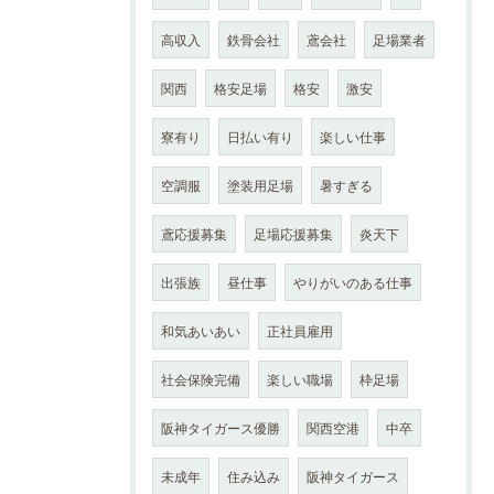
高収入
鉄骨会社
鳶会社
足場業者
関西
格安足場
格安
激安
寮有り
日払い有り
楽しい仕事
空調服
塗装用足場
暑すぎる
鳶応援募集
足場応援募集
炎天下
出張族
昼仕事
やりがいのある仕事
和気あいあい
正社員雇用
社会保険完備
楽しい職場
枠足場
阪神タイガース優勝
関西空港
中卒
未成年
住み込み
阪神タイガース