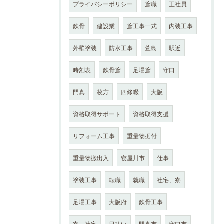
プライバシーポリシー
鳶職
正社員
鉄骨
建設業
鳶工事一式
内装工事
外壁塗装
防水工事
萱島
駅近
時刻表
鉄骨鳶
足場鳶
守口
門真
枚方
四條畷
大阪
資格取得サポート
資格取得支援
リフォーム工事
重量物据付
重量物搬出入
寝屋川市
仕事
塗装工事
転職
就職
社宅、寮
足場工事
大阪府
鉄骨工事
寮、社宅
日払い
門真市
守口市