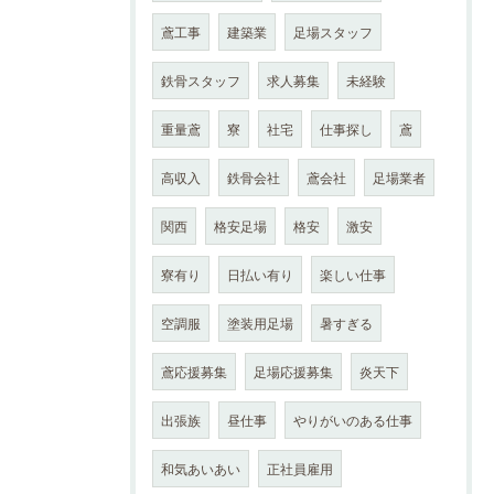
鳶工事
建築業
足場スタッフ
鉄骨スタッフ
求人募集
未経験
重量鳶
寮
社宅
仕事探し
鳶
高収入
鉄骨会社
鳶会社
足場業者
関西
格安足場
格安
激安
寮有り
日払い有り
楽しい仕事
空調服
塗装用足場
暑すぎる
鳶応援募集
足場応援募集
炎天下
出張族
昼仕事
やりがいのある仕事
和気あいあい
正社員雇用