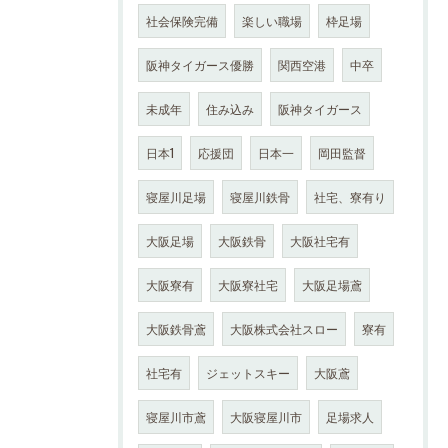
社会保険完備
楽しい職場
枠足場
阪神タイガース優勝
関西空港
中卒
未成年
住み込み
阪神タイガース
日本1
応援団
日本一
岡田監督
寝屋川足場
寝屋川鉄骨
社宅、寮有り
大阪足場
大阪鉄骨
大阪社宅有
大阪寮有
大阪寮社宅
大阪足場鳶
大阪鉄骨鳶
大阪株式会社スロー
寮有
社宅有
ジェットスキー
大阪鳶
寝屋川市鳶
大阪寝屋川市
足場求人