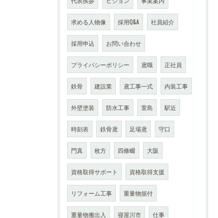
代表挨拶
ビジョン
事業案内
求める人物像
採用Q&A
社員紹介
採用申込
お問い合わせ
プライバシーポリシー
鳶職
正社員
鉄骨
建設業
鳶工事一式
内装工事
外壁塗装
防水工事
萱島
駅近
時刻表
鉄骨鳶
足場鳶
守口
門真
枚方
四條畷
大阪
資格取得サポート
資格取得支援
リフォーム工事
重量物据付
重量物搬出入
寝屋川市
仕事