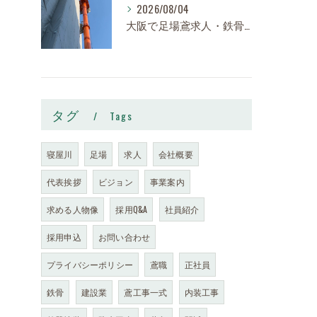
2026/08/04
大阪で足場鳶求人・鉄骨鳶の求人なら株式会社スロー｜寝屋川市で高収入・寮完備・未経験歓迎
タグ
Tags
寝屋川
足場
求人
会社概要
代表挨拶
ビジョン
事業案内
求める人物像
採用Q&A
社員紹介
採用申込
お問い合わせ
プライバシーポリシー
鳶職
正社員
鉄骨
建設業
鳶工事一式
内装工事