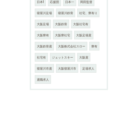
日本1
応援団
日本一
岡田監督
寝屋川足場
寝屋川鉄骨
社宅、寮有り
大阪足場
大阪鉄骨
大阪社宅有
大阪寮有
大阪寮社宅
大阪足場鳶
大阪鉄骨鳶
大阪株式会社スロー
寮有
社宅有
ジェットスキー
大阪鳶
寝屋川市鳶
大阪寝屋川市
足場求人
鳶職求人