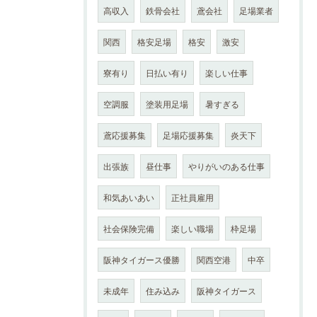
高収入
鉄骨会社
鳶会社
足場業者
関西
格安足場
格安
激安
寮有り
日払い有り
楽しい仕事
空調服
塗装用足場
暑すぎる
鳶応援募集
足場応援募集
炎天下
出張族
昼仕事
やりがいのある仕事
和気あいあい
正社員雇用
社会保険完備
楽しい職場
枠足場
阪神タイガース優勝
関西空港
中卒
未成年
住み込み
阪神タイガース