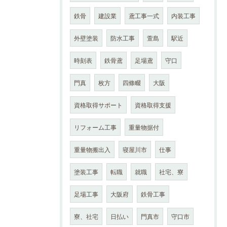
鉄骨
建設業
鳶工事一式
内装工事
外壁塗装
防水工事
萱島
駅近
時刻表
鉄骨鳶
足場鳶
守口
門真
枚方
四條畷
大阪
資格取得サポート
資格取得支援
リフォーム工事
重量物据付
重量物搬出入
寝屋川市
仕事
塗装工事
転職
就職
社宅、寮
足場工事
大阪府
鉄骨工事
寮、社宅
日払い
門真市
守口市