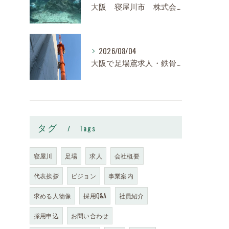
大阪 寝屋川市 株式会社スロー 足場求人、鉄骨求人、鳶職求人｜建設業、高収入、経験者、未経験大募集
2026/08/04
大阪で足場鳶求人・鉄骨鳶の求人なら株式会社スロー｜寝屋川市で高収入・寮完備・未経験歓迎
タグ
Tags
寝屋川
足場
求人
会社概要
代表挨拶
ビジョン
事業案内
求める人物像
採用Q&A
社員紹介
採用申込
お問い合わせ