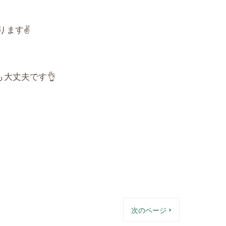
ます✌️
大丈夫です👌
次のページ >