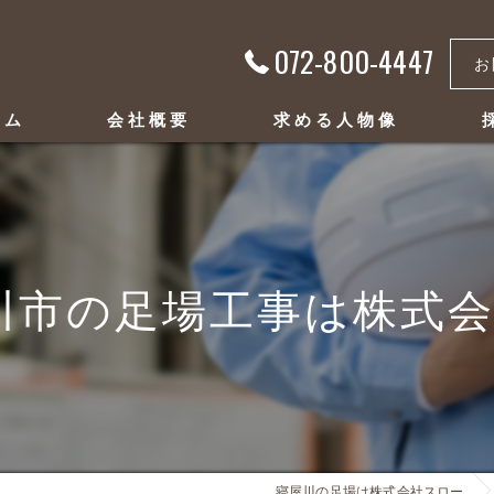
072-800-4447
お
ーム
会社概要
求める人物像
代表挨拶
ビジョン
川市の足場工事は株式会社
事業案内
寝屋川の足場は株式会社スロー