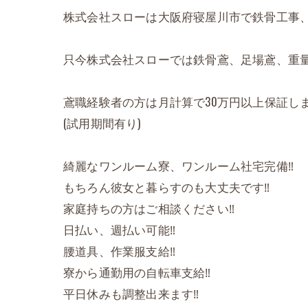
株式会社スローは大阪府寝屋川市で鉄骨工事
只今株式会社スローでは鉄骨鳶、足場鳶、重量
鳶職経験者の方は月計算で30万円以上保証しま
(試用期間有り)
綺麗なワンルーム寮、ワンルーム社宅完備‼️
もちろん彼女と暮らすのも大丈夫です‼️
家庭持ちの方はご相談ください‼️
日払い、週払い可能‼️
腰道具、作業服支給‼️
寮から通勤用の自転車支給‼️
平日休みも調整出来ます‼️