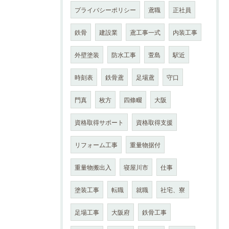
プライバシーポリシー
鳶職
正社員
鉄骨
建設業
鳶工事一式
内装工事
外壁塗装
防水工事
萱島
駅近
時刻表
鉄骨鳶
足場鳶
守口
門真
枚方
四條畷
大阪
資格取得サポート
資格取得支援
リフォーム工事
重量物据付
重量物搬出入
寝屋川市
仕事
塗装工事
転職
就職
社宅、寮
足場工事
大阪府
鉄骨工事