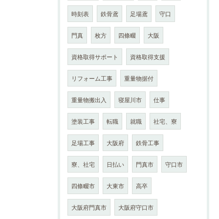
時刻表
鉄骨鳶
足場鳶
守口
門真
枚方
四條畷
大阪
資格取得サポート
資格取得支援
リフォーム工事
重量物据付
重量物搬出入
寝屋川市
仕事
塗装工事
転職
就職
社宅、寮
足場工事
大阪府
鉄骨工事
寮、社宅
日払い
門真市
守口市
四條畷市
大東市
高卒
大阪府門真市
大阪府守口市