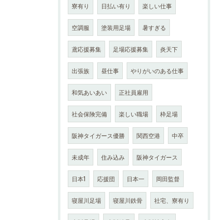
寮有り
日払い有り
楽しい仕事
空調服
塗装用足場
暑すぎる
鳶応援募集
足場応援募集
炎天下
出張族
昼仕事
やりがいのある仕事
和気あいあい
正社員雇用
社会保険完備
楽しい職場
枠足場
阪神タイガース優勝
関西空港
中卒
未成年
住み込み
阪神タイガース
日本1
応援団
日本一
岡田監督
寝屋川足場
寝屋川鉄骨
社宅、寮有り