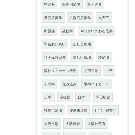
空調服
塗装用足場
暑すぎる
鳶応援募集
足場応援募集
炎天下
出張族
昼仕事
やりがいのある仕事
和気あいあい
正社員雇用
社会保険完備
楽しい職場
枠足場
阪神タイガース優勝
関西空港
中卒
未成年
住み込み
阪神タイガース
日本1
応援団
日本一
岡田監督
寝屋川足場
寝屋川鉄骨
社宅、寮有り
大阪足場
大阪鉄骨
大阪社宅有