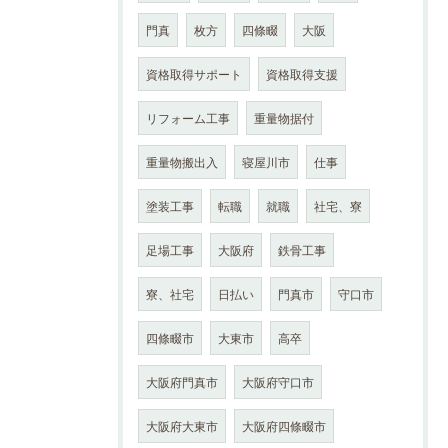
門真
枚方
四條畷
大阪
資格取得サポート
資格取得支援
リフォーム工事
重量物据付
重量物搬出入
寝屋川市
仕事
塗装工事
転職
就職
社宅、寮
足場工事
大阪府
鉄骨工事
寮、社宅
日払い
門真市
守口市
四條畷市
大東市
高卒
大阪府門真市
大阪府守口市
大阪府大東市
大阪府四條畷市