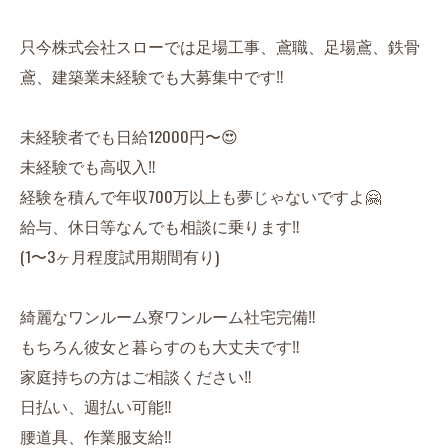
只今株式会社スローでは足場工事、鳶職、足場鳶、鉄骨
鳶、建築業未経験でも大募集中です‼️
未経験者でも日給12000円〜😍
未経験でも高収入‼️
経験を積んで年収700万以上も夢じゃないですよ🤗
給与、休日等なんでも相談に乗ります‼️
(1〜3ヶ月程度試用期間有り)
綺麗なワンルーム寮ワンルーム社宅完備‼️
もちろん彼女と暮らすのも大丈夫です‼️
家庭持ちの方はご相談ください‼️
日払い、週払い可能‼️
腰道具、作業服支給‼️