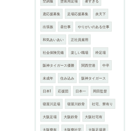
空調服
塗装用足場
暑すぎる
鳶応援募集
足場応援募集
炎天下
出張族
昼仕事
やりがいのある仕事
和気あいあい
正社員雇用
社会保険完備
楽しい職場
枠足場
阪神タイガース優勝
関西空港
中卒
未成年
住み込み
阪神タイガース
日本1
応援団
日本一
岡田監督
寝屋川足場
寝屋川鉄骨
社宅、寮有り
大阪足場
大阪鉄骨
大阪社宅有
大阪寮有
大阪寮社宅
大阪足場鳶