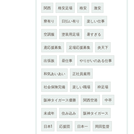
関西
格安足場
格安
激安
寮有り
日払い有り
楽しい仕事
空調服
塗装用足場
暑すぎる
鳶応援募集
足場応援募集
炎天下
出張族
昼仕事
やりがいのある仕事
和気あいあい
正社員雇用
社会保険完備
楽しい職場
枠足場
阪神タイガース優勝
関西空港
中卒
未成年
住み込み
阪神タイガース
日本1
応援団
日本一
岡田監督