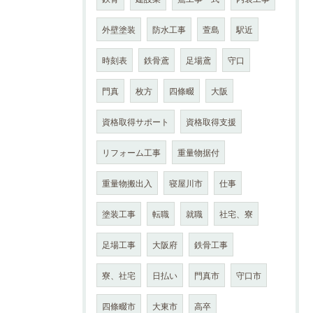
外壁塗装
防水工事
萱島
駅近
時刻表
鉄骨鳶
足場鳶
守口
門真
枚方
四條畷
大阪
資格取得サポート
資格取得支援
リフォーム工事
重量物据付
重量物搬出入
寝屋川市
仕事
塗装工事
転職
就職
社宅、寮
足場工事
大阪府
鉄骨工事
寮、社宅
日払い
門真市
守口市
四條畷市
大東市
高卒