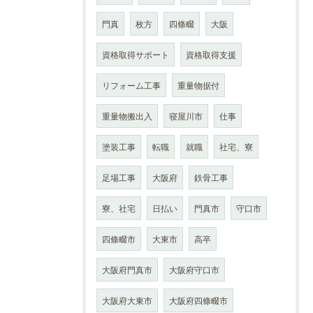
門真
枚方
四條畷
大阪
資格取得サポート
資格取得支援
リフォーム工事
重量物据付
重量物搬出入
寝屋川市
仕事
塗装工事
転職
就職
社宅、寮
足場工事
大阪府
鉄骨工事
寮、社宅
日払い
門真市
守口市
四條畷市
大東市
高卒
大阪府門真市
大阪府守口市
大阪府大東市
大阪府四條畷市