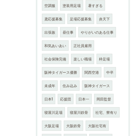
空調服
塗装用足場
暑すぎる
鳶応援募集
足場応援募集
炎天下
出張族
昼仕事
やりがいのある仕事
和気あいあい
正社員雇用
社会保険完備
楽しい職場
枠足場
阪神タイガース優勝
関西空港
中卒
未成年
住み込み
阪神タイガース
日本1
応援団
日本一
岡田監督
寝屋川足場
寝屋川鉄骨
社宅、寮有り
大阪足場
大阪鉄骨
大阪社宅有