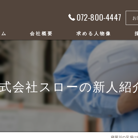
072-800-4447
お
ーム
会社概要
求める人物像
代表挨拶
ビジョン
式会社スローの新人紹介
事業案内
寝屋川の足場は