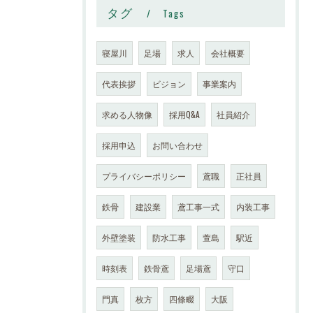
タグ
Tags
寝屋川
足場
求人
会社概要
代表挨拶
ビジョン
事業案内
求める人物像
採用Q&A
社員紹介
採用申込
お問い合わせ
プライバシーポリシー
鳶職
正社員
鉄骨
建設業
鳶工事一式
内装工事
外壁塗装
防水工事
萱島
駅近
時刻表
鉄骨鳶
足場鳶
守口
門真
枚方
四條畷
大阪