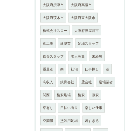
大阪府摂津市
大阪府高槻市
大阪府茨木市
大阪府東大阪市
株式会社スロー
大阪府寝屋川市
鳶工事
建築業
足場スタッフ
鉄骨スタッフ
求人募集
未経験
重量鳶
寮
社宅
仕事探し
鳶
高収入
鉄骨会社
鳶会社
足場業者
関西
格安足場
格安
激安
寮有り
日払い有り
楽しい仕事
空調服
塗装用足場
暑すぎる