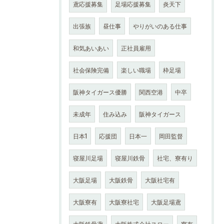
鳶応援募集
足場応援募集
炎天下
出張族
昼仕事
やりがいのある仕事
和気あいあい
正社員雇用
社会保険完備
楽しい職場
枠足場
阪神タイガース優勝
関西空港
中卒
未成年
住み込み
阪神タイガース
日本1
応援団
日本一
岡田監督
寝屋川足場
寝屋川鉄骨
社宅、寮有り
大阪足場
大阪鉄骨
大阪社宅有
大阪寮有
大阪寮社宅
大阪足場鳶
大阪鉄骨鳶
大阪株式会社スロー
寮有