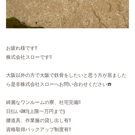
お疲れ様です‼️
株式会社スローです‼️
大阪以外の方で大阪で鉄骨をしたいと思う方が居ました
ら是非株式会社スローへお問い合わせください☎️
綺麗なワンルームの寮、社宅完備‼️
日払いOK‼️(上限一万円まで)
腰道具、作業服の貸し出し有‼️
資格取得バックアップ制度有‼️