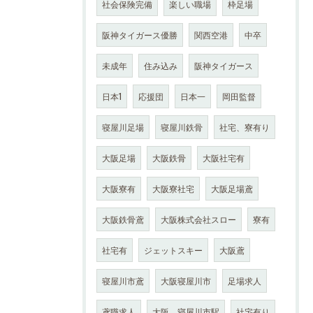
社会保険完備
楽しい職場
枠足場
阪神タイガース優勝
関西空港
中卒
未成年
住み込み
阪神タイガース
日本1
応援団
日本一
岡田監督
寝屋川足場
寝屋川鉄骨
社宅、寮有り
大阪足場
大阪鉄骨
大阪社宅有
大阪寮有
大阪寮社宅
大阪足場鳶
大阪鉄骨鳶
大阪株式会社スロー
寮有
社宅有
ジェットスキー
大阪鳶
寝屋川市鳶
大阪寝屋川市
足場求人
鳶職求人
大阪 寝屋川市駅
社宅有り