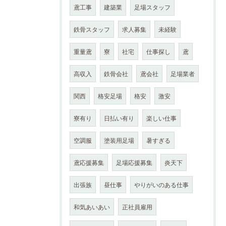
鳶工事
建築業
足場スタッフ
鉄骨スタッフ
求人募集
未経験
重量鳶
寮
社宅
仕事探し
鳶
高収入
鉄骨会社
鳶会社
足場業者
関西
格安足場
格安
激安
寮有り
日払い有り
楽しい仕事
空調服
塗装用足場
暑すぎる
鳶応援募集
足場応援募集
炎天下
出張族
昼仕事
やりがいのある仕事
和気あいあい
正社員雇用