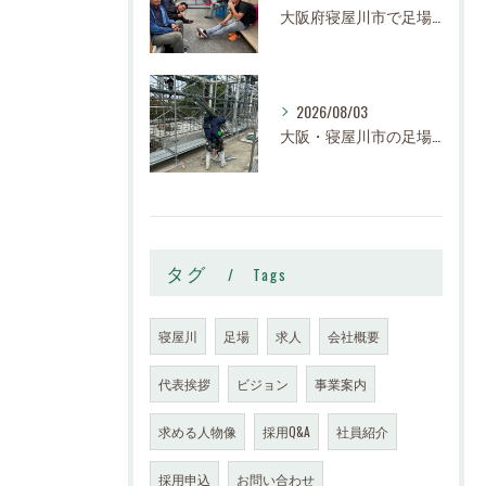
大阪府寝屋川市で足場求人・鳶職求人・鉄骨鳶求人をお探しの方は、ぜひご応募ください。
2026/08/03
大阪・寝屋川市の足場工事・鉄骨工事求人】株式会社スロー｜足場鳶・鉄骨鳶 正社員募集（未経験歓迎・高収入）
タグ
Tags
寝屋川
足場
求人
会社概要
代表挨拶
ビジョン
事業案内
求める人物像
採用Q&A
社員紹介
採用申込
お問い合わせ