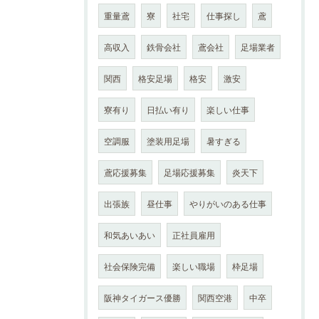
重量鳶
寮
社宅
仕事探し
鳶
高収入
鉄骨会社
鳶会社
足場業者
関西
格安足場
格安
激安
寮有り
日払い有り
楽しい仕事
空調服
塗装用足場
暑すぎる
鳶応援募集
足場応援募集
炎天下
出張族
昼仕事
やりがいのある仕事
和気あいあい
正社員雇用
社会保険完備
楽しい職場
枠足場
阪神タイガース優勝
関西空港
中卒