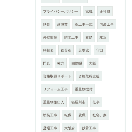
プライバシーポリシー
鳶職
正社員
鉄骨
建設業
鳶工事一式
内装工事
外壁塗装
防水工事
萱島
駅近
時刻表
鉄骨鳶
足場鳶
守口
門真
枚方
四條畷
大阪
資格取得サポート
資格取得支援
リフォーム工事
重量物据付
重量物搬出入
寝屋川市
仕事
塗装工事
転職
就職
社宅、寮
足場工事
大阪府
鉄骨工事