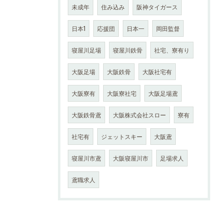
未成年
住み込み
阪神タイガース
日本1
応援団
日本一
岡田監督
寝屋川足場
寝屋川鉄骨
社宅、寮有り
大阪足場
大阪鉄骨
大阪社宅有
大阪寮有
大阪寮社宅
大阪足場鳶
大阪鉄骨鳶
大阪株式会社スロー
寮有
社宅有
ジェットスキー
大阪鳶
寝屋川市鳶
大阪寝屋川市
足場求人
鳶職求人