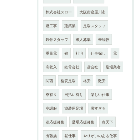
株式会社スロー
大阪府寝屋川市
鳶工事
建築業
足場スタッフ
鉄骨スタッフ
求人募集
未経験
重量鳶
寮
社宅
仕事探し
鳶
高収入
鉄骨会社
鳶会社
足場業者
関西
格安足場
格安
激安
寮有り
日払い有り
楽しい仕事
空調服
塗装用足場
暑すぎる
鳶応援募集
足場応援募集
炎天下
出張族
昼仕事
やりがいのある仕事