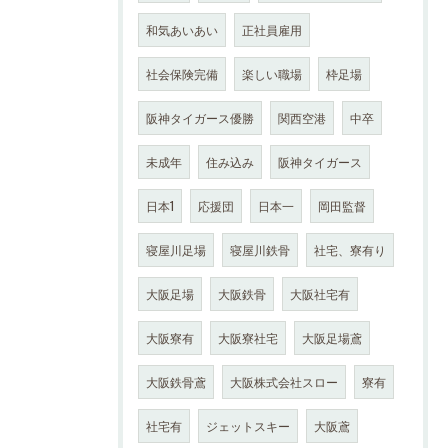
和気あいあい
正社員雇用
社会保険完備
楽しい職場
枠足場
阪神タイガース優勝
関西空港
中卒
未成年
住み込み
阪神タイガース
日本1
応援団
日本一
岡田監督
寝屋川足場
寝屋川鉄骨
社宅、寮有り
大阪足場
大阪鉄骨
大阪社宅有
大阪寮有
大阪寮社宅
大阪足場鳶
大阪鉄骨鳶
大阪株式会社スロー
寮有
社宅有
ジェットスキー
大阪鳶